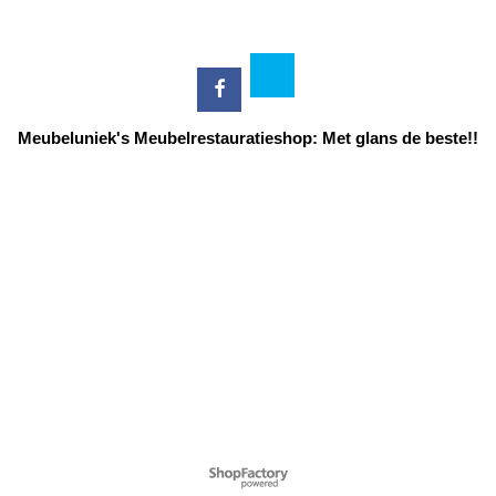
Meubeluniek's Meubelrestauratieshop: Met glans de beste!!
Webwinkel gemaakt met ShopFactory webwinkel software.