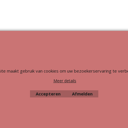
Webwinkel gemaakt met
ShopFactory webwinkel
software.
ite maakt gebruik van cookies om uw bezoekerservaring te verb
Meer details
Accepteren
Afmelden