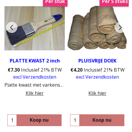
Per stuk
Per 5 stuks
PLATTE KWAST 2 inch
PLUISVRIJE DOEK
W
€
7.30
Inclusief 21% BTW
€
4.20
Inclusief 21% BTW
excl Verzendkosten
excl Verzendkosten
k andere Hardwaxvloeren
Platte kwast met varkenshaar voor het aanbrengen van lak.
Klik hier
Klik hier
Koop nu
Koop nu