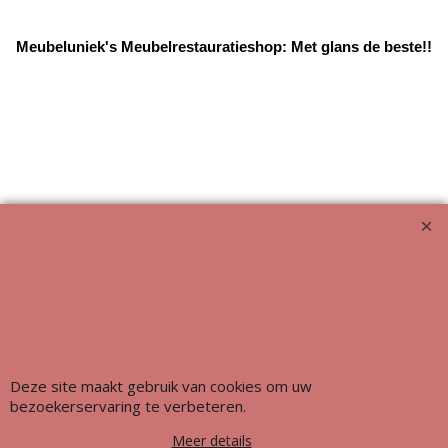
Meubeluniek's Meubelrestauratieshop: Met glans de beste!!
Webwinkel gemaakt met ShopFactory webwinkel software.
Deze site maakt gebruik van cookies om uw
bezoekerservaring te verbeteren.
Meer details