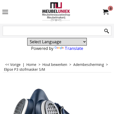
0
Powered by
Translate
<< Vorige
|
Home
>
Hout bewerken
>
Adembescherming
>
Elipse P3 stofmasker S/M