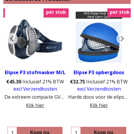
2
per stuk
per stuk
Elipse P3 stofmasker M/L
Elipse P3 opbergdoos
€
45.30
Inclusief 21% BTW
€
32.75
Inclusief 21% BTW
W
excl Verzendkosten
excl Verzendkosten
De extreem compacte GVS Elipse P3. Meest geschikt voort houtbewerkers met bril
Harde doos voor de elipse P3 maskers
Klik hier
Klik hier
Koop nu
Koop nu