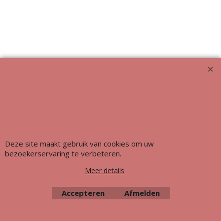
Webwinkel gemaakt met ShopFactory webwinkel software.
Deze site maakt gebruik van cookies om uw
bezoekerservaring te verbeteren.
Meer details
Accepteren
Afmelden