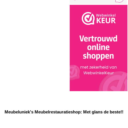
Meubeluniek's Meubelrestauratieshop: Met glans de beste!!