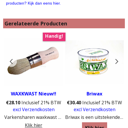
producten? Kijk dan eens hier.
Gerelateerde Producten
Handig!
WAXKWAST Nieuw!!
Briwax
€
28.10
Inclusief 21% BTW
€
30.40
Inclusief 21% BTW
excl Verzendkosten
excl Verzendkosten
Varkensharen waxkwast voor het inwrijven van meubelwas
Briwax is een uitstekende boenwas voor houten oppervlakken.
Klik hier
Klik hier