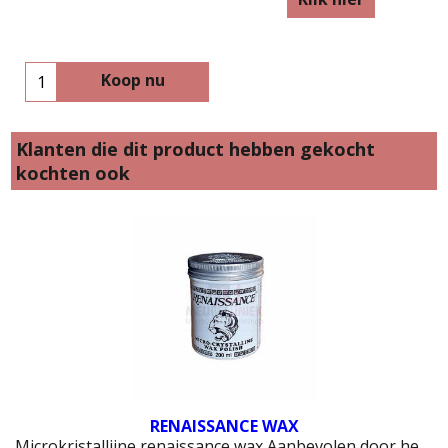
Koop nu
Klanten die dit product hebben gekocht
kochten ook
RENAISSANCE WAX
Microkristallijne renaissance wax Aanbevolen door het Brittish Museum!