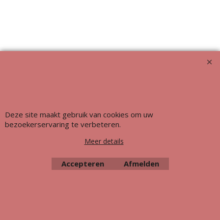
Deze site maakt gebruik van cookies om uw
bezoekerservaring te verbeteren.
Meer details
Webwinkel gemaakt met ShopFactory webwinkel software.
Accepteren
Afmelden