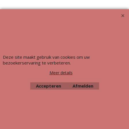
Deze site maakt gebruik van cookies om uw
Webwinkel gemaakt met ShopFactory webwinkel software.
bezoekerservaring te verbeteren.
Meer details
Accepteren
Afmelden