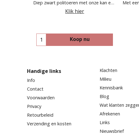
Diep zwart politoeren met onze kan en klare zwarte politoer
Klik hier
Koop nu
Klachten
Handige links
Milieu
Info
Kennisbank
Contact
Blog
Voorwaarden
Wat klanten zegge
Privacy
Afrekenen
Retourbeleid
Links
Verzending en kosten
Nieuwsbrief