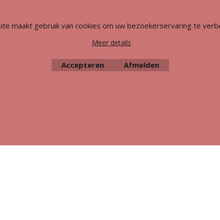
Webwinkel gemaakt met
ShopFactory webwinkel
software.
ite maakt gebruik van cookies om uw bezoekerservaring te verb
Meer details
Accepteren
Afmelden