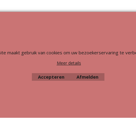
Webwinkel gemaakt met
ShopFactory webwinkel
software.
ite maakt gebruik van cookies om uw bezoekerservaring te verb
Meer details
Accepteren
Afmelden