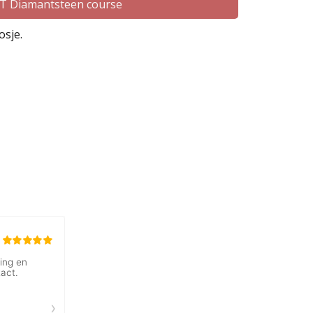
 Diamantsteen course
osje.