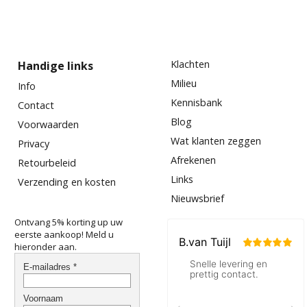
Nu ook de allerfijnste staalwol online te bestellen bij
meubelrestauratieshop.nl
Klachten
Handige links
Milieu
Info
Kennisbank
Contact
Blog
Voorwaarden
Wat klanten zeggen
Privacy
Afrekenen
Retourbeleid
Links
Verzending en kosten
Nieuwsbrief
Ontvang 5% korting up uw
eerste aankoop! Meld u
hieronder aan.