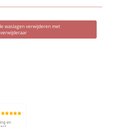
e waslagen verwijderen met
verwijderaar