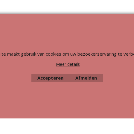
Webwinkel gemaakt met
ShopFactory webwinkel
software.
ite maakt gebruik van cookies om uw bezoekerservaring te verb
Meer details
Accepteren
Afmelden