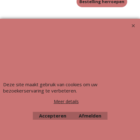
Bestelling herroepen
Meubeluniek's Meubelrestauratieshop: Met glans de beste!!
Deze site maakt gebruik van cookies om uw
bezoekerservaring te verbeteren.
Meer details
Accepteren
Afmelden
Webwinkel gemaakt met ShopFactory webwinkel software.