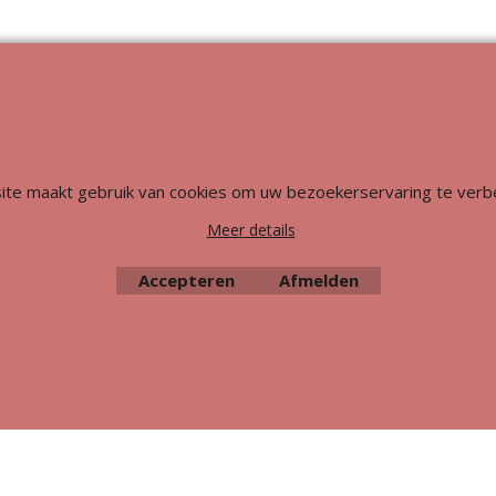
Webwinkel gemaakt met
ShopFactory webwinkel
software.
ite maakt gebruik van cookies om uw bezoekerservaring te verb
Meer details
Accepteren
Afmelden