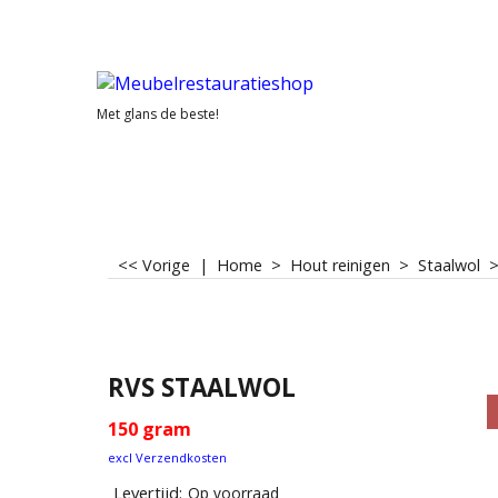
Met glans de beste!
<< Vorige
|
Home
>
Hout reinigen
>
Staalwol
RVS STAALWOL
150 gram
excl Verzendkosten
Levertijd:
Op voorraad