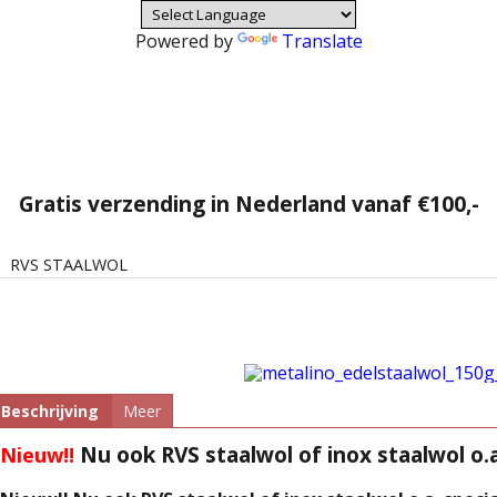
Powered by
Translate
Gratis verzending in Nederland vanaf €100,-
>
RVS STAALWOL
Beschrijving
Meer
Nu ook RVS staalwol of inox staalwol o.a
Nieuw!!