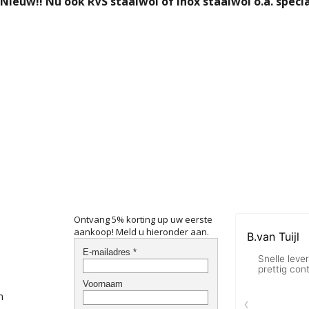
Nieuw!! Nu ook RVS staalwol of inox staalwol o.a. speci
Ontvang 5% korting up uw eerste
aankoop! Meld u hieronder aan.
n