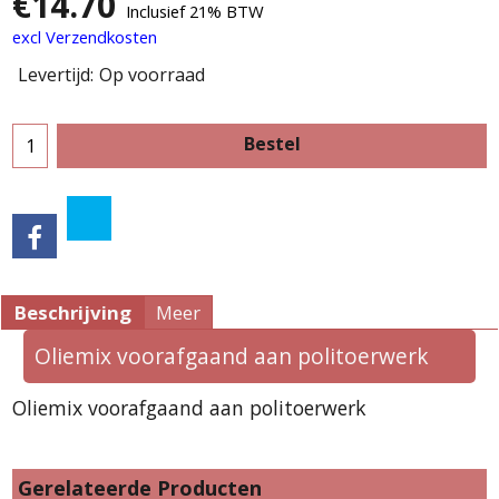
€
14.70
Inclusief 21% BTW
excl Verzendkosten
Levertijd:
Op voorraad
Bestel
Beschrijving
Meer
Oliemix voorafgaand aan politoerwerk
Oliemix voorafgaand aan politoerwerk
Gerelateerde Producten