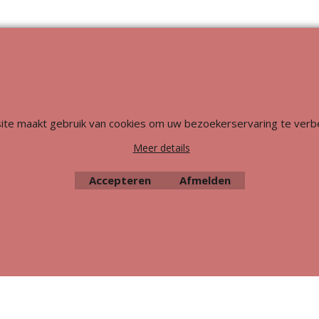
Webwinkel gemaakt met
ShopFactory webwinkel
software.
ite maakt gebruik van cookies om uw bezoekerservaring te verb
Meer details
Accepteren
Afmelden