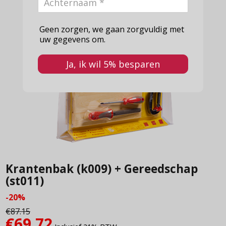
Geen zorgen, we gaan zorgvuldig met
uw gegevens om.
Ja, ik wil 5% besparen
Krantenbak (k009) + Gereedschap
(st011)
-20%
€
87.15
€
69.72