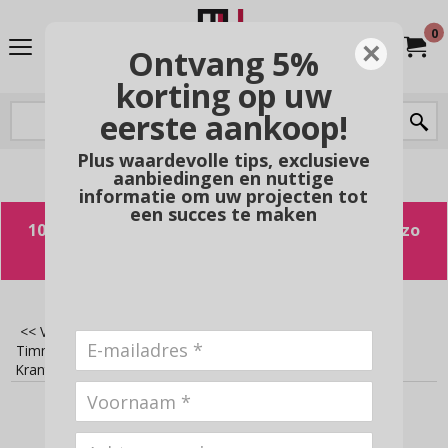
0
×
Ontvang 5%
korting op uw
eerste aankoop!
Plus waardevolle tips, exclusieve
aanbiedingen en nuttige
Powered by
Translate
informatie om uw projecten tot
een succes te maken
10% voorjaarskorting op Hermadix producten zo
lang de voorraad strekt
<< Vorige
|
Home
>
Hout bewerken
>
Timmersets voor kinderen
>
Combinatie sets
>
Krantenbak (k009) + Gereedschap (st011)