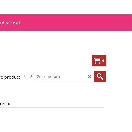
ad strekt
0
ge producten
In de aanbieding!
Kennisbank
Shoppen op me
LNER