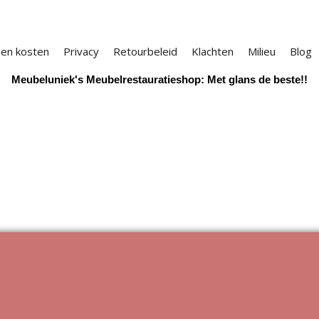
 en kosten
Privacy
Retourbeleid
Klachten
Milieu
Blog
Meubeluniek's Meubelrestauratieshop: Met glans de beste!!
Webwinkel gemaakt met
ShopFactory webwinkel
software.