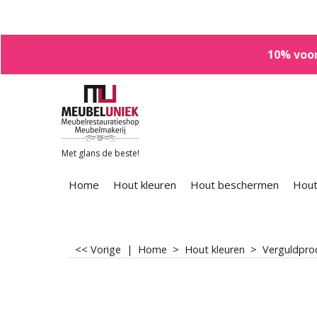
10% voor
Met glans de beste!
Home
Hout kleuren
Hout beschermen
Hout
<< Vorige
|
Home
>
Hout kleuren
>
Verguldpro