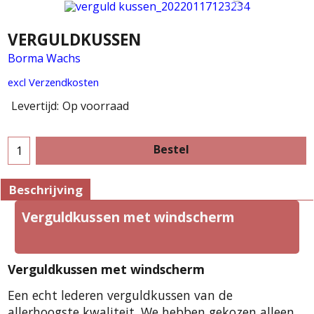
VERGULDKUSSEN
Borma Wachs
excl Verzendkosten
Levertijd:
Op voorraad
Bestel
Beschrijving
Verguldkussen met windscherm
Verguldkussen met windscherm
E
en echt lederen verguldkussen van de
allerhoogste kwaliteit. We hebben gekozen alleen