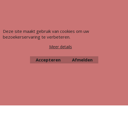
Deze site maakt gebruik van cookies om uw
bezoekerservaring te verbeteren.
Webwinkel gemaakt met ShopFactory webwinkel software.
Meer details
Accepteren
Afmelden