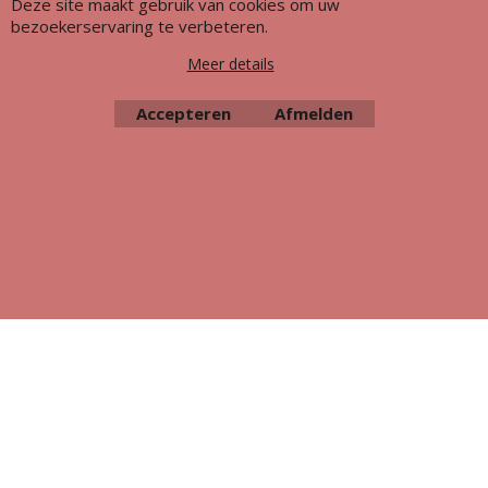
Deze site maakt gebruik van cookies om uw
bezoekerservaring te verbeteren.
Meer details
Accepteren
Afmelden
Webwinkel gemaakt met ShopFactory webwinkel software.