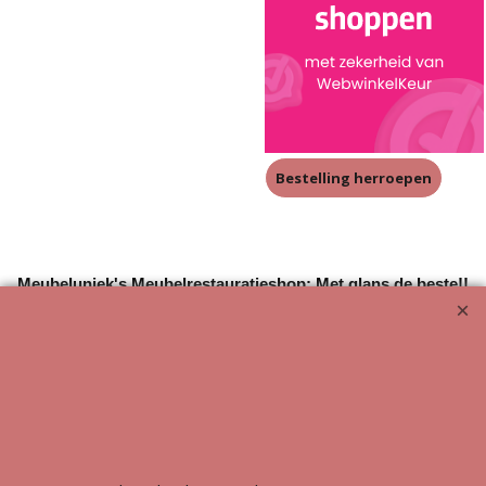
Bestelling herroepen
Meubeluniek's Meubelrestauratieshop: Met glans de beste!!