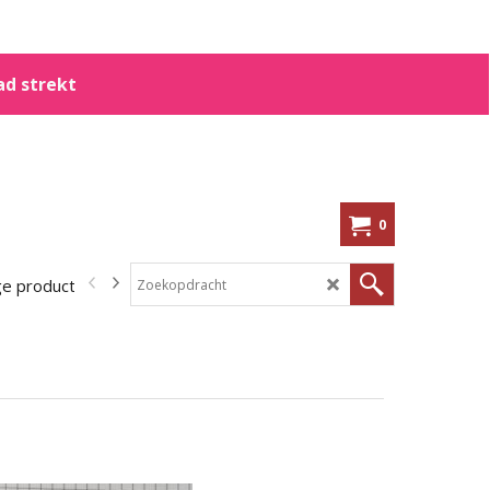
ad strekt
0
ge producten
In de aanbieding!
Kennisbank
Shoppen op me