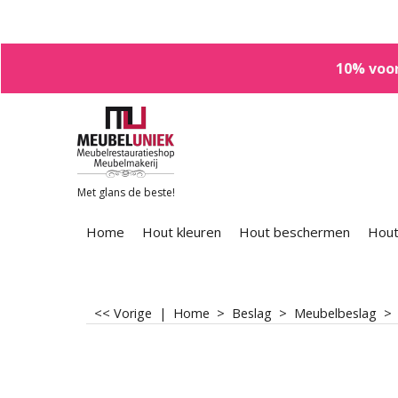
10% voor
Met glans de beste!
Home
Hout kleuren
Hout beschermen
Hout
<< Vorige
|
Home
>
Beslag
>
Meubelbeslag