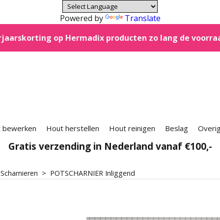
Powered by
Translate
jaarskorting op Hermadix producten zo lang de voorra
 bewerken
Hout herstellen
Hout reinigen
Beslag
Overi
Gratis verzending in Nederland vanaf €100,-
>
Scharnieren
>
POTSCHARNIER Inliggend