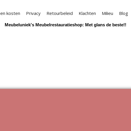
 en kosten
Privacy
Retourbeleid
Klachten
Milieu
Blog
Meubeluniek's Meubelrestauratieshop: Met glans de beste!!
Webwinkel gemaakt met
ShopFactory webwinkel
software.