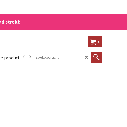
ad strekt
0
ge producten
In de aanbieding!
Kennisbank
Shoppen op me