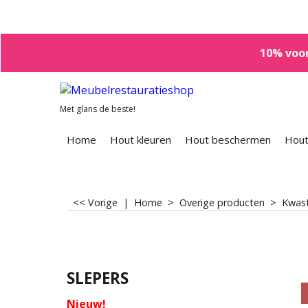
10% voor
Met glans de beste!
Home
Hout kleuren
Hout beschermen
Hout
<< Vorige
|
Home
>
Overige producten
>
Kwast
SLEPERS
Nieuw!