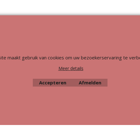
Webwinkel gemaakt met
ShopFactory webwinkel
software.
ite maakt gebruik van cookies om uw bezoekerservaring te verb
Meer details
Accepteren
Afmelden