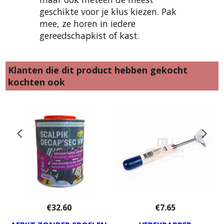
geschikte voor je klus kiezen. Pak
mee, ze horen in iedere
gereedschapkist of kast.
Klanten die dit product hebben gekocht
kochten ook
€
32.60
€
7.65