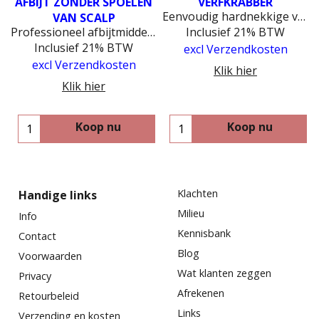
AFBIJT ZONDER SPOELEN
VERFKRABBER
Eenvoudig hardnekkige verflagen verwijderen met een luxe verfkrabber of driehoekskrabber
VAN SCALP
n liter
Professioneel afbijtmiddel van scalp
Inclusief 21% BTW
Inclusief 21% BTW
excl Verzendkosten
excl Verzendkosten
Klik hier
Klik hier
Koop nu
Koop nu
Klachten
Handige links
Milieu
Info
Kennisbank
Contact
Blog
Voorwaarden
Wat klanten zeggen
Privacy
Afrekenen
Retourbeleid
Links
Verzending en kosten