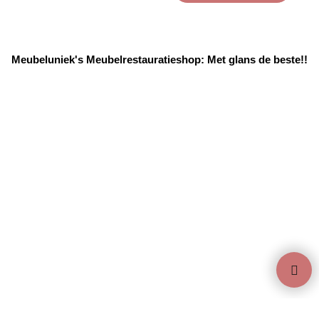
Meubeluniek's Meubelrestauratieshop: Met glans de beste!!
Webwinkel gemaakt met ShopFactory webwinkel software.