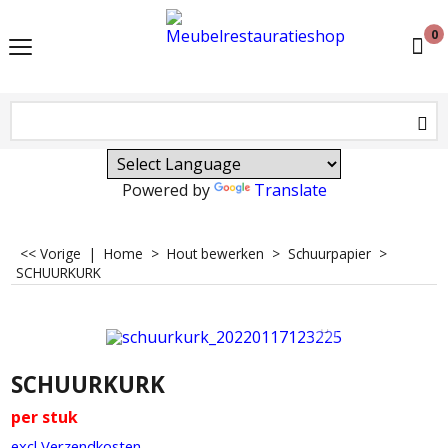
0
Powered by
Translate
<< Vorige
|
Home
>
Hout bewerken
>
Schuurpapier
>
SCHUURKURK
SCHUURKURK
per stuk
excl Verzendkosten