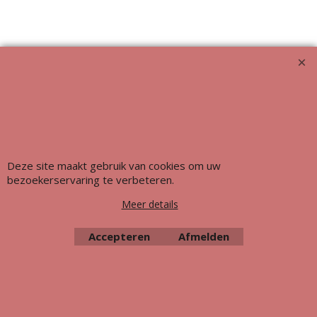
Deze site maakt gebruik van cookies om uw
bezoekerservaring te verbeteren.
Webwinkel gemaakt met ShopFactory webwinkel software.
Meer details
Accepteren
Afmelden