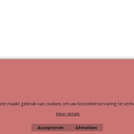
Webwinkel gemaakt met
ShopFactory webwinkel
software.
ite maakt gebruik van cookies om uw bezoekerservaring te verb
Meer details
Accepteren
Afmelden