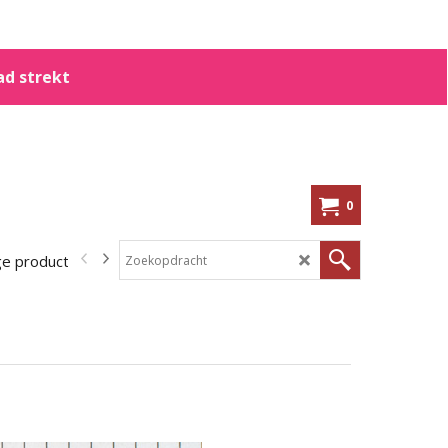
ad strekt
0
ge producten
In de aanbieding!
Kennisbank
Shoppen op me