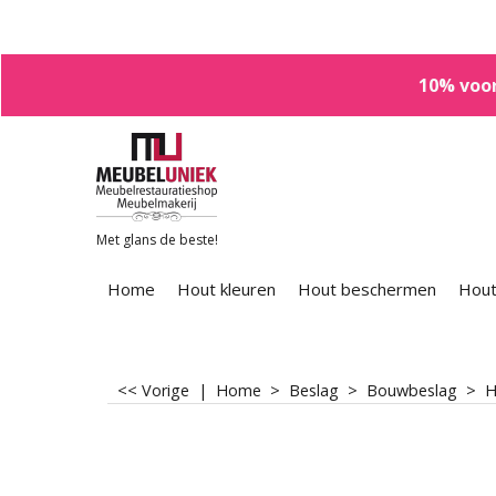
10% voor
Met glans de beste!
Home
Hout kleuren
Hout beschermen
Hout
<< Vorige
|
Home
>
Beslag
>
Bouwbeslag
>
H