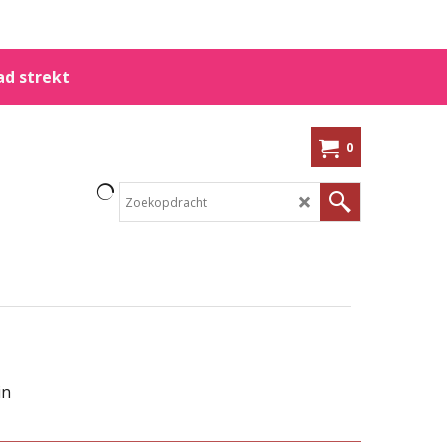
ad strekt
0