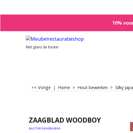
10% voor
Met glans de beste!
<< Vorige
|
Home
>
Hout bewerken
>
Silky Ja
ZAAGBLAD WOODBOY
excl Verzendkosten