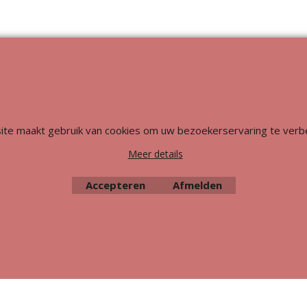
Webwinkel gemaakt met
ShopFactory webwinkel
software.
ite maakt gebruik van cookies om uw bezoekerservaring te verb
Meer details
Accepteren
Afmelden