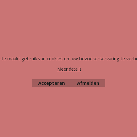
Webwinkel gemaakt met
ite maakt gebruik van cookies om uw bezoekerservaring te verb
ShopFactory webwinkel
software.
Meer details
Accepteren
Afmelden