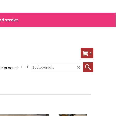
ad strekt
0
ge producten
In de aanbieding!
Kennisbank
Shoppen op me