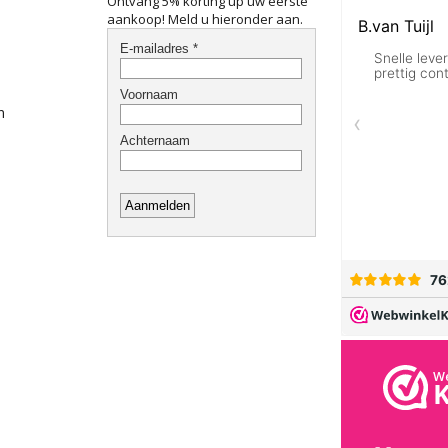
Ontvang 5% korting up uw eerste
aankoop! Meld u hieronder aan.
n