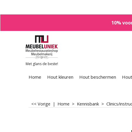
10% voor
Met glans de beste!
Home
Hout kleuren
Hout beschermen
Hout
<< Vorige
|
Home
>
Kennisbank
>
Clinics/instru