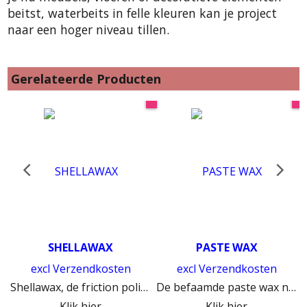
beitst, waterbeits in felle kleuren kan je project
naar een hoger niveau tillen.
Gerelateerde Producten
SHELLAWAX
PASTE WAX
excl Verzendkosten
excl Verzendkosten
 lakken gemakkelijker
Shellawax, de friction polish voor houtdraaiers die echt werkt voor een spiegelglad hoogglans resultaat.
De befaamde paste wax nu ook verkrijgbaar bij Meubelrestauratieshop
Klik hier
Klik hier