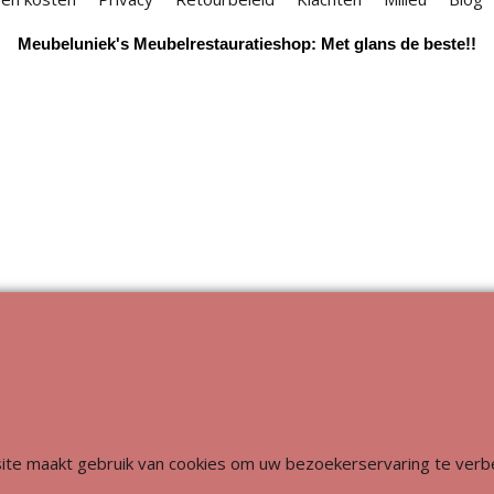
Meubeluniek's Meubelrestauratieshop: Met glans de beste!!
Webwinkel gemaakt met
ShopFactory webwinkel
software.
ite maakt gebruik van cookies om uw bezoekerservaring te verb