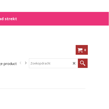
ad strekt
0
ge producten
In de aanbieding!
Kennisbank
Shoppen op me