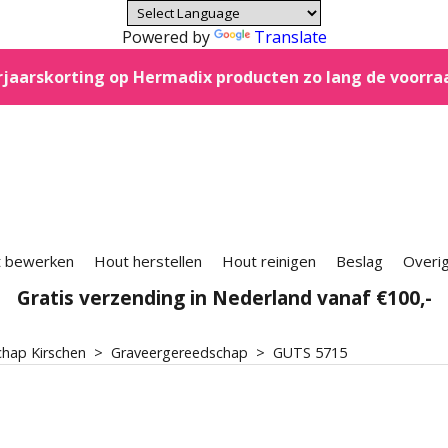
Powered by
Translate
jaarskorting op Hermadix producten zo lang de voorra
 bewerken
Hout herstellen
Hout reinigen
Beslag
Overi
Gratis verzending in Nederland vanaf €100,-
hap Kirschen
>
Graveergereedschap
>
GUTS 5715