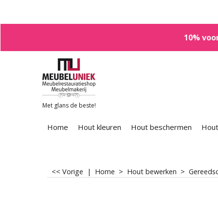
10% voor
Met glans de beste!
Home
Hout kleuren
Hout beschermen
Hout
<< Vorige
|
Home
>
Hout bewerken
>
Gereedsc