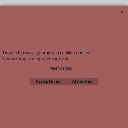
Deze site maakt gebruik van cookies om uw
Webwinkel gemaakt met ShopFactory webwinkel software.
bezoekerservaring te verbeteren.
Meer details
Accepteren
Afmelden