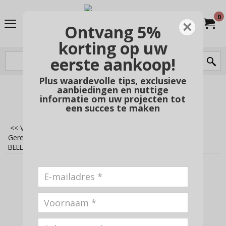
0
×
Ontvang 5%
korting op uw
eerste aankoop!
Plus waardevolle tips, exclusieve
aanbiedingen en nuttige
Powered by
Translate
informatie om uw projecten tot
een succes te maken
<< Vorige
|
Home
>
Hout bewerken
>
Gereedschap Kirschen
>
Beeldhouwsets
>
BEELDHOUWBEITELSET 3686 MRT