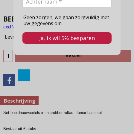
Geen zorgen, we gaan zorgvuldig met
BEELDHOUWBEITELSET 3686 MRT
uw gegevens om.
excl Verzendkosten
Levertijd:
Op voorraad
Ja, ik wil 5% besparen
Bestel
Beschrijving
Set beeldhouwbeitels in microfiber roltas. Junior basisset.
Bestaat uit 6 stuks: