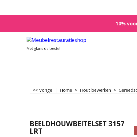
10% voor
Met glans de beste!
<< Vorige
|
Home
>
Hout bewerken
>
Gereedsc
BEELDHOUWBEITELSET 3157
LRT