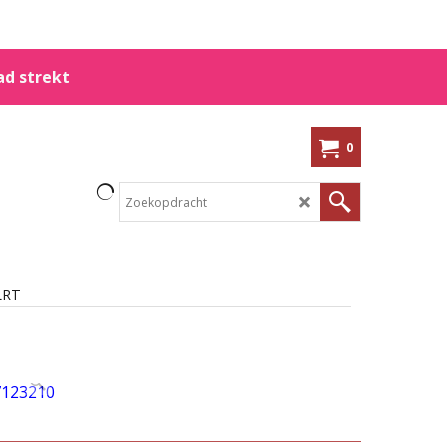
ad strekt
0
LRT