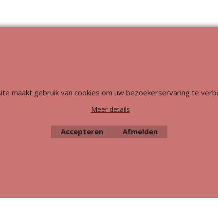
Webwinkel gemaakt met
ShopFactory webwinkel
software.
ite maakt gebruik van cookies om uw bezoekerservaring te verb
Meer details
Accepteren
Afmelden