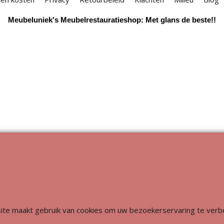
Meubeluniek's Meubelrestauratieshop: Met glans de beste!!
Webwinkel gemaakt met
ShopFactory webwinkel
software.
ite maakt gebruik van cookies om uw bezoekerservaring te verb