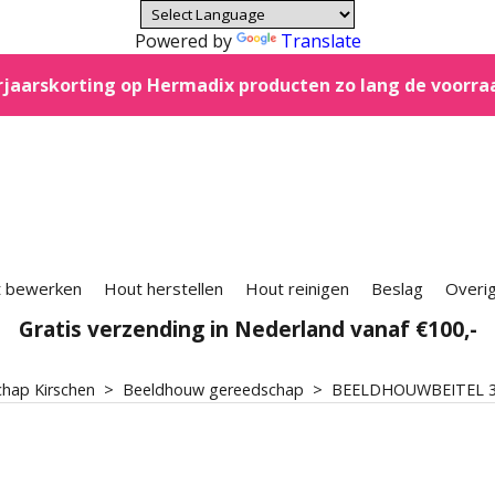
Powered by
Translate
jaarskorting op Hermadix producten zo lang de voorra
 bewerken
Hout herstellen
Hout reinigen
Beslag
Overi
Gratis verzending in Nederland vanaf €100,-
hap Kirschen
>
Beeldhouw gereedschap
>
BEELDHOUWBEITEL 3