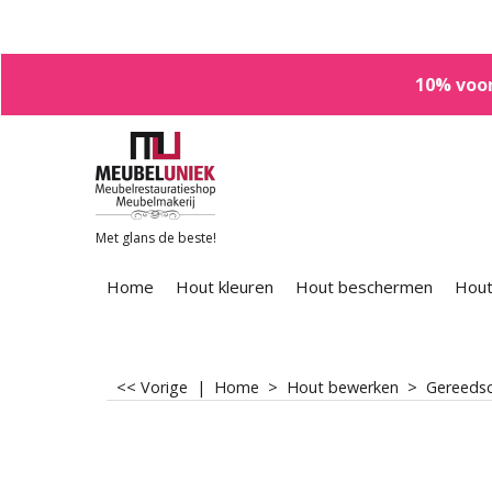
10% voor
Met glans de beste!
Home
Hout kleuren
Hout beschermen
Hout
<< Vorige
|
Home
>
Hout bewerken
>
Gereedsc