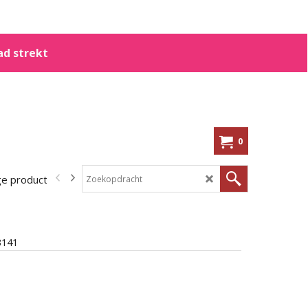
ad strekt
0
ge producten
In de aanbieding!
Kennisbank
Shoppen op me
141