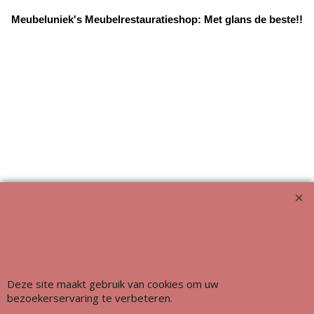
Meubeluniek's Meubelrestauratieshop: Met glans de beste!!
Webwinkel gemaakt met ShopFactory webwinkel software.
Deze site maakt gebruik van cookies om uw
bezoekerservaring te verbeteren.