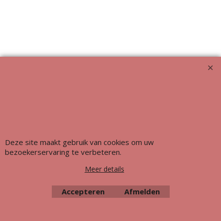
Webwinkel gemaakt met ShopFactory webwinkel software.
Deze site maakt gebruik van cookies om uw
bezoekerservaring te verbeteren.
Meer details
Accepteren
Afmelden