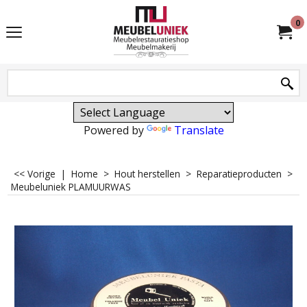
0
Powered by
Translate
<< Vorige
|
Home
>
Hout herstellen
>
Reparatieproducten
>
Meubeluniek PLAMUURWAS