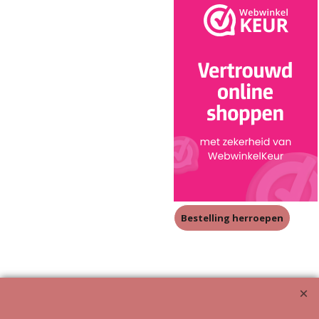
Bestelling herroepen
Meubeluniek's Meubelrestauratieshop: Met glans de beste!!