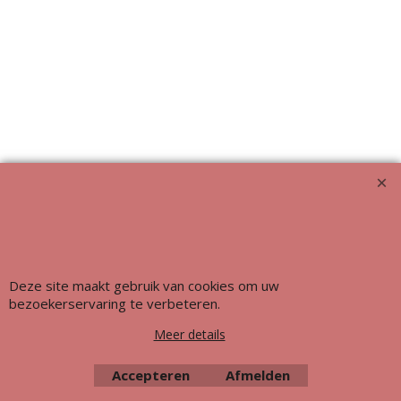
Webwinkel gemaakt met ShopFactory webwinkel software.
Deze site maakt gebruik van cookies om uw
bezoekerservaring te verbeteren.
Meer details
Accepteren
Afmelden