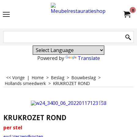
0
Powered by
Translate
<< Vorige
|
Home
>
Beslag
>
Bouwbeslag
>
Hollands smeedwerk
>
KRUKROZET ROND
KRUKROZET ROND
per stel
excl Verzendkosten