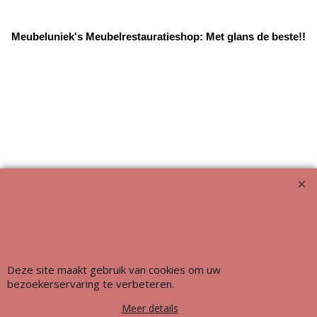
Meubeluniek's Meubelrestauratieshop: Met glans de beste!!
Webwinkel gemaakt met ShopFactory webwinkel software.
Deze site maakt gebruik van cookies om uw
bezoekerservaring te verbeteren.
Meer details