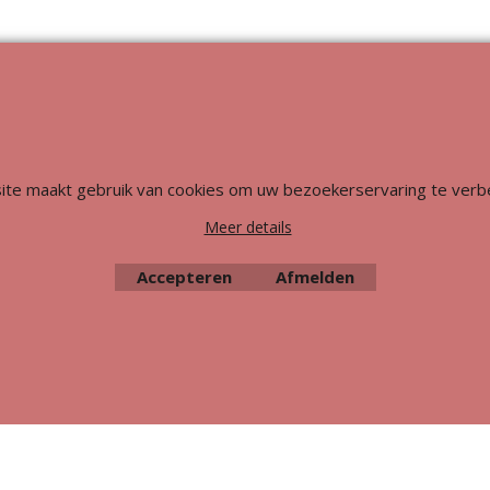
Webwinkel gemaakt met
ShopFactory webwinkel
software.
ite maakt gebruik van cookies om uw bezoekerservaring te verb
Meer details
Accepteren
Afmelden