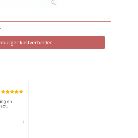
r
burger kastverbinder