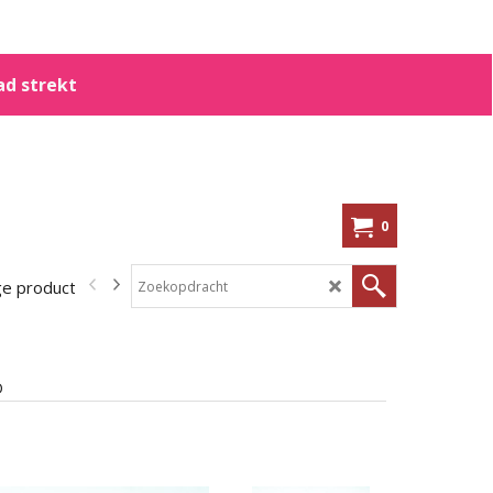
ad strekt
0
ge producten
In de aanbieding!
Kennisbank
Shoppen op me
D