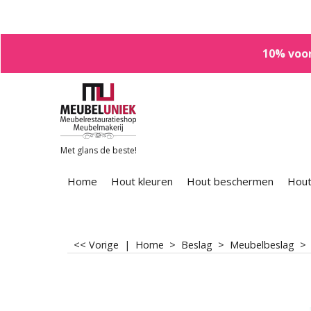
10% voor
Met glans de beste!
Home
Hout kleuren
Hout beschermen
Hout
<< Vorige
|
Home
>
Beslag
>
Meubelbeslag