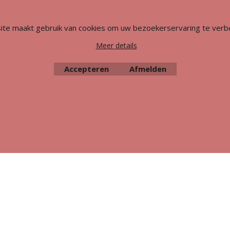
Webwinkel gemaakt met
ShopFactory webwinkel
software.
ite maakt gebruik van cookies om uw bezoekerservaring te verb
Meer details
Accepteren
Afmelden