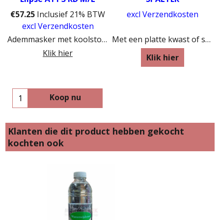
€
57.25
Inclusief 21% BTW
excl Verzendkosten
excl Verzendkosten
Ademmasker met koolstoffilters
Met een platte kwast of spalter gaat schilderen en lakken gemakkelijker
Klik hier
Klik hier
Koop nu
Klanten die dit product hebben gekocht
kochten ook