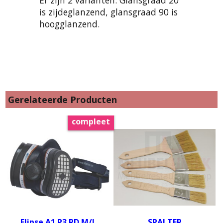
is zijdeglanzend, glansgraad 90 is
hoogglanzend.
Gerelateerde Producten
compleet
Elipse A1 P3 RD M/L
SPALTER