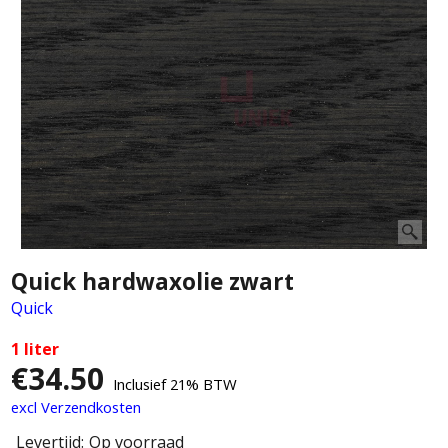
Quick hardwaxolie zwart
Quick
1 liter
€
34.50
Inclusief 21% BTW
excl Verzendkosten
Levertijd:
Op voorraad