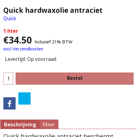
Quick hardwaxolie antraciet
Quick
1 liter
€
34.50
Inclusief 21% BTW
excl Verzendkosten
Levertijd:
Op voorraad
Bestel
Beschrijving
Meer
Quick hardwaxolie antraciet beschermt