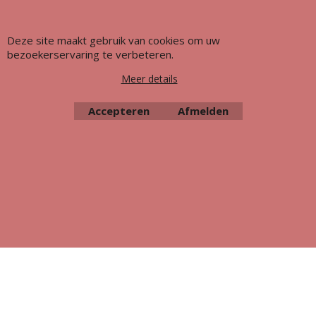
Deze site maakt gebruik van cookies om uw
bezoekerservaring te verbeteren.
Webwinkel gemaakt met ShopFactory webwinkel software.
Meer details
Accepteren
Afmelden