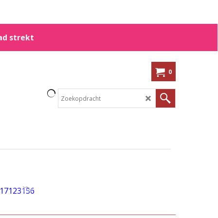
ad strekt
0