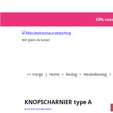
10% voor
Met glans de beste!
<< Vorige
|
Home
>
Beslag
>
Meubelbeslag
KNOPSCHARNIER type A
excl Verzendkosten