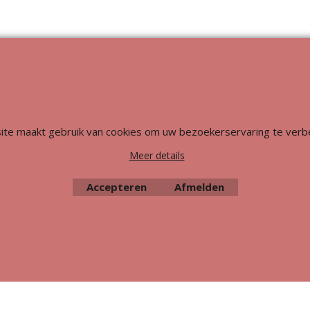
Webwinkel gemaakt met
ShopFactory webwinkel
software.
ite maakt gebruik van cookies om uw bezoekerservaring te verb
Meer details
Accepteren
Afmelden