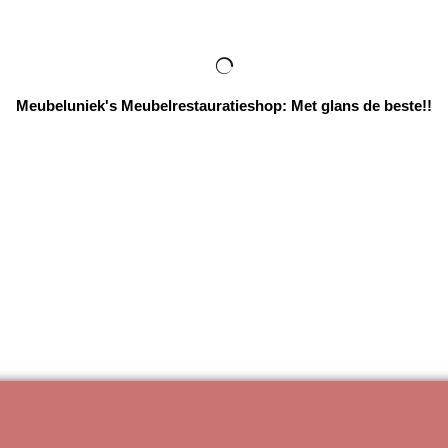
Meubeluniek's Meubelrestauratieshop: Met glans de beste!!
Webwinkel gemaakt met
ShopFactory webwinkel
software.