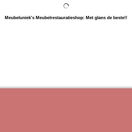
Meubeluniek's Meubelrestauratieshop: Met glans de beste!!
Webwinkel gemaakt met
ShopFactory webwinkel
software.