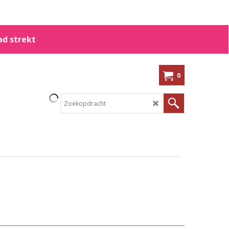
ad strekt
0