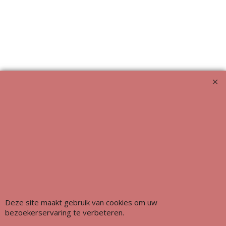
Webwinkel gemaakt met ShopFactory webwinkel software.
Deze site maakt gebruik van cookies om uw
bezoekerservaring te verbeteren.