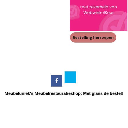
Bestelling herroepen
Meubeluniek's Meubelrestauratieshop: Met glans de beste!!