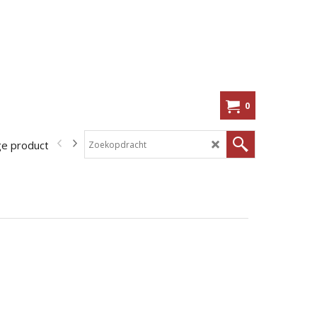
0
ge producten
In de aanbieding!
Kennisbank
Shoppen op me