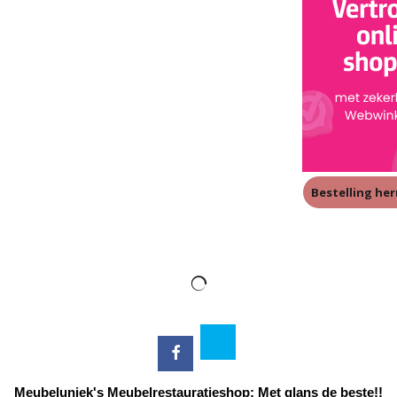
Bestelling he
Meubeluniek's Meubelrestauratieshop: Met glans de beste!!