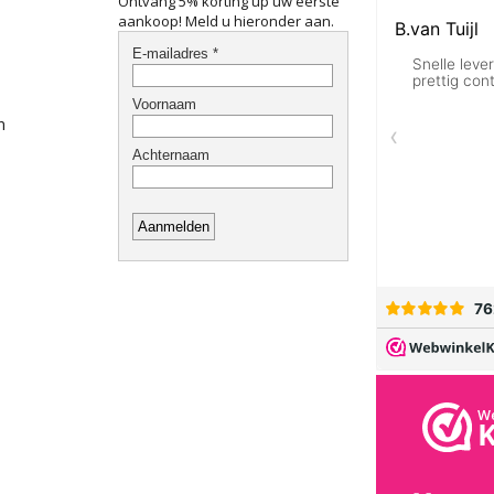
Ontvang 5% korting up uw eerste
aankoop! Meld u hieronder aan.
n