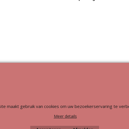
Webwinkel gemaakt met
ShopFactory webwinkel
software.
ite maakt gebruik van cookies om uw bezoekerservaring te verb
Meer details